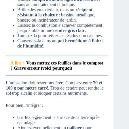
sans aucun traitement chimique.
Brûlez-les en extérieur, dans un
récipient
résistant à la chaleur
: bassine métallique,
brasero ou incinérateur de jardin.
Laissez la combustion s’achever complètement
jusqu’à obtenir une
cendre gris clair
.
Tamisez-la pour retirer les résidus non calcinés.
Conservez-la dans un
pot hermétique à l’abri
de l’humidité
.
À lire :
Vous mettez ces feuilles dans le compost
? Grave erreur (voici pourquoi)
L’utilisation doit rester modérée. Comptez entre
70 et
100 g par mètre carré
. Trop de cendre peut rendre le
sol trop alcalin et bloquer certains nutriments.
Pour bien l’intégrer :
Griffez légèrement la surface de la terre après
épandage.
Ajoutez éventuellement un
paillage
pour