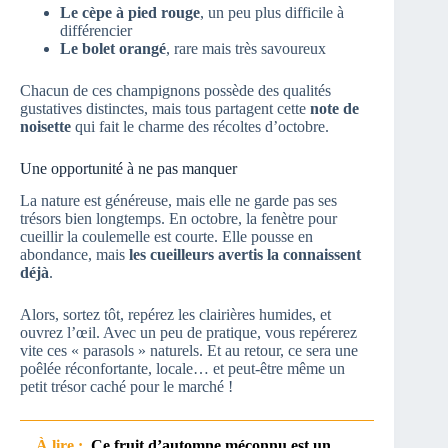
Le cèpe à pied rouge
, un peu plus difficile à
différencier
Le bolet orangé
, rare mais très savoureux
Chacun de ces champignons possède des qualités
gustatives distinctes, mais tous partagent cette
note de
noisette
qui fait le charme des récoltes d’octobre.
Une opportunité à ne pas manquer
La nature est généreuse, mais elle ne garde pas ses
trésors bien longtemps. En octobre, la fenètre pour
cueillir la coulemelle est courte. Elle pousse en
abondance, mais
les cueilleurs avertis la connaissent
déjà
.
Alors, sortez tôt, repérez les clairières humides, et
ouvrez l’œil. Avec un peu de pratique, vous repérerez
vite ces « parasols » naturels. Et au retour, ce sera une
poêlée réconfortante, locale… et peut-être même un
petit trésor caché pour le marché !
À lire :
Ce fruit d’automne méconnu est un